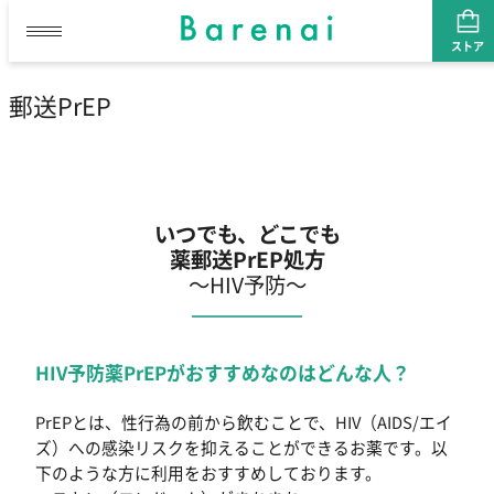
内
ストア
容
を
郵送PrEP
ス
キ
ッ
プ
いつでも、どこでも
薬郵送PrEP処方
〜HIV予防〜
HIV予防薬PrEPがおすすめなのはどんな人？
PrEPとは、性行為の前から飲むことで、HIV（AIDS/エイ
ズ）への感染リスクを抑えることができるお薬です。以
下のような方に利用をおすすめしております。