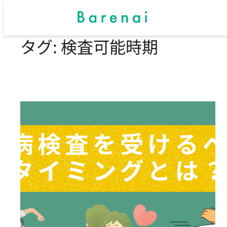
タグ:
検査可能時期
内
容
を
ス
キ
ッ
プ