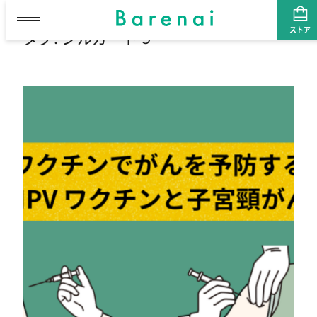
ストア
タグ:
シルガード９
内
容
を
ス
キ
ッ
プ