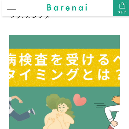
ストア
タグ:
カンジダ
内
容
を
ス
キ
ッ
プ