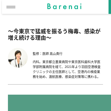
～今東京で猛威を振るう梅毒、感染が
内
増え続ける理由～
容
を
ス
監修：医師 高山貴行
キ
内科。東京都立墨東病院や東京医科歯科大学医
ッ
学部附属病院を経て、2021年より羽田空港検査
プ
クリニックの主任医師として、空港内の検疫業
務を始め、渡航医療、感染症対策等に携わる。